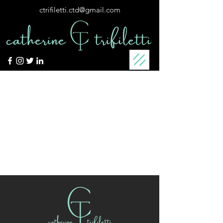
ctrifiletti.ctd@gmail.com